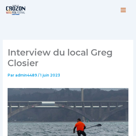
Aller
au
contenu
Interview du local Greg
Closier
Par
admin4489
/
1 juin 2023