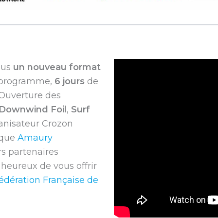
ous
un nouveau format
Au programme,
6 jours
de
 Ouverture des
Downwind Foil
,
Surf
ganisateur Crozon
ique
Amaury
rs partenaires
s heureux de vous offrir
édération Française de