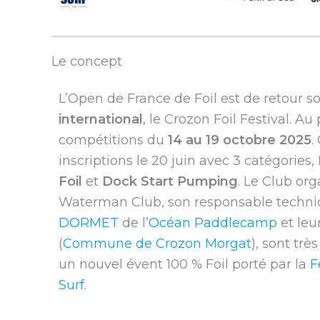
Le concept
L’Open de France de Foil est de retour s
international
, le Crozon Foil Festival. 
compétitions du
14 au 19 octobre 2025
.
inscriptions le 20 juin avec 3 catégories,
Foil
et
Dock Start Pumping
. Le Club or
Waterman Club, son responsable techn
DORMET
de l’
Océan Paddlecamp
et leu
(
Commune de Crozon Morgat
), sont trè
un nouvel évent 100 % Foil porté par la
F
Surf
.