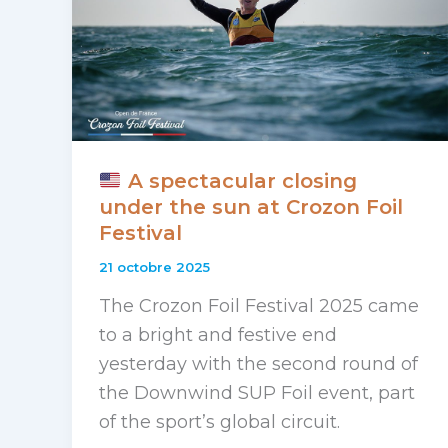
A spectacular closing
under the sun at Crozon Foil
Festival
21 octobre 2025
The Crozon Foil Festival 2025 came
to a bright and festive end
yesterday with the second round of
the Downwind SUP Foil event, part
of the sport’s global circuit.