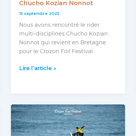
Chucho Kozian Nonnot
2025
15 septembre 2025
Nous avons rencontré le rider
multi-disciplines Chucho Kozian
Nonnot qui revient en Bretagne
pour le Crozon Foil Festival.
Lire l’article »
Interview
exclusive
de
Chucho
Kozian
Nonnot