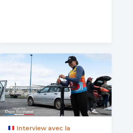
Crozon
Foil
Festival
2025,
French
Surf
Foil
Open
Interview avec la