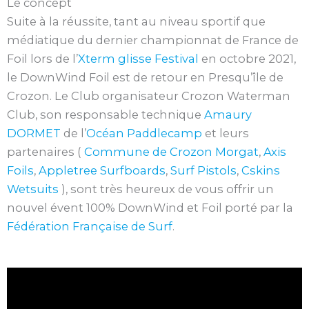
Le concept
Suite à la réussite, tant au niveau sportif que
médiatique du dernier championnat de France de
Foil lors de l’
Xterm glisse Festival
en octobre 2021,
le DownWind Foil est de retour en Presqu’île de
Crozon. Le Club organisateur Crozon Waterman
Club, son responsable technique
Amaury
DORMET
de l’
Océan Paddlecamp
et leurs
partenaires (
Commune de Crozon Morgat
,
Axis
Foils
,
Appletree Surfboards
,
Surf Pistols
,
Cskins
Wetsuits
), sont très heureux de vous offrir un
nouvel évent 100% DownWind et Foil porté par la
Fédération Française de Surf
.